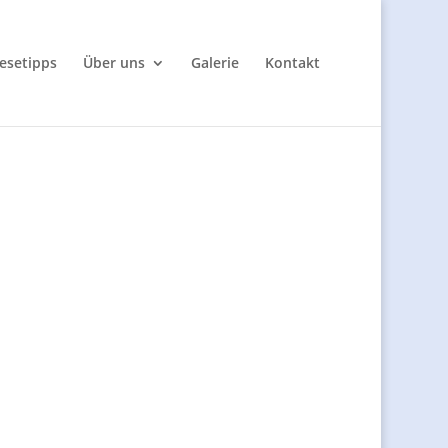
esetipps
Über uns
Galerie
Kontakt
ch an den Bewohnern liegt. Die Piraten können
 ist kein gewöhnlicher Luftpirat. Ihn fehlt das