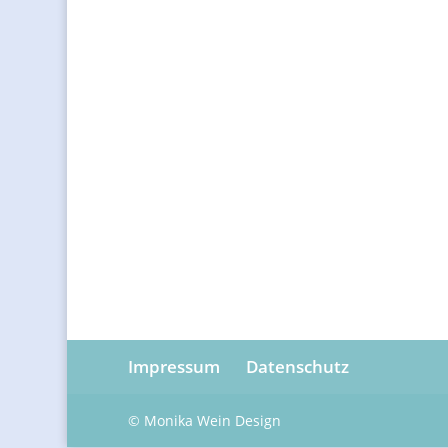
Adiaba schließt den kleinen in sein Herz. Dies
Michael Ende Fans.
Markus Orths, Luftpiraten
Ueberreuter Verlag
248 Seiten 14,95€
Impressum
Datenschutz
© Monika Wein Design