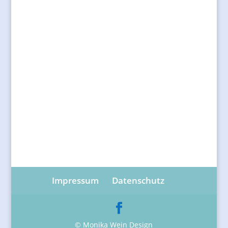
Und dann passiert etwas außergewöhnliches. Der
kleine Esel wird so grün wie sein geliebtes Gras.
Ein witziges in Reimen geschriebenes Bilderbuch.
Herrlich illustriert. Wunderbar vorzulesen.
Anuska Allepuz, Kleiner Grüner Esel
Magellan Verlag
32 Seiten 14,- €
Impressum
Datenschutz
© Monika Wein Design