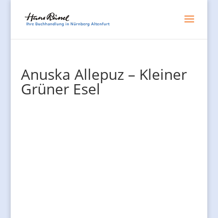
Anuska Allepuz – Kleiner
Grüner Esel
Bilderbuch ab 3 Jahren –
Der kleine Esel isst ununterbrochen grünes Gras.
Morgens, mittags und abends. So sehr seine Mutter
ihn auch versucht zu überreden mal etwas Neues
auszuprobieren, nichts scheint ihn zu schmecken.
Der kleine Esel isst weiter nur grünes Gras.